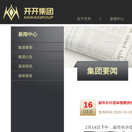
关于开开
|
新闻中心
新闻中心
集团要闻
集团公告
基层简讯
集团要闻
集团要闻
媒体报道
16
副市长许昆林视察疫情
03月
发布时间:2020-03-16
2月14日下午，副市长许