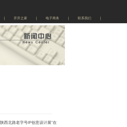
|
开开之家
|
电子商务
|
联系我们
|
陕西北路老字号IP创意设计展”在