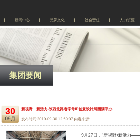
|
新闻中心
|
品牌文化
|
社会责任
|
人力资源
集团要闻
集团要闻
30
新视野﹒新活力-陕西北路老字号IP创意设计展圆满举办
09月
发布时间:2019-09-30 12:59:07 内容来源:
9月27日，“新视野•新活力——