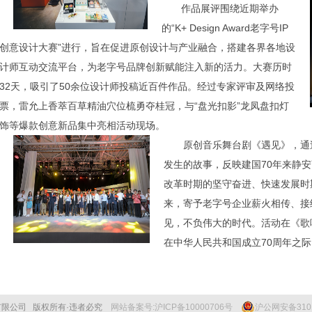
作品展评围绕近期举办
的“K+ Design Award老字号IP
创意设计大赛”进行，旨在促进原创设计与产业融合，搭建各界各地设
计师互动交流平台，为老字号品牌创新赋能注入新的活力。大赛历时
32天，吸引了50余位设计师投稿近百件作品。经过专家评审及网络投
票，雷允上香萃百草精油穴位梳勇夺桂冠，与“盘光扣影”龙凤盘扣灯
饰等爆款创意新品集中亮相活动现场。
原创音乐舞台剧《遇见》，通
发生的故事，反映建国70年来静
改革时期的坚守奋进、快速发展时
来，寄予老字号企业薪火相传、接
见，不负伟大的时代。活动在《歌
在中华人民共和国成立70周年之
)有限公司 版权所有·违者必究
网站备案号:沪ICP备10000706号
沪公网安备3101