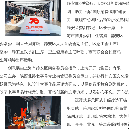
静安800秀举行。此次创意展积极
划，助力上海“国际消费城市”建设
力，展现中心城区后街经济发展和
静安区委副书记、区长于勇，上
海市商务委副主任诸旖，静安区
委常委、副区长周海鹰，静安区人大常委会副主任、区总工会主席叶
坚华，静安区政协副主席、卫生健康委主任叶强，市商联会会长蔡鸿
生等领导出席活动。
创意展由上海市静安区商务委员会指导，上海开开（集团）有限
公司主办，陕西北路老字号专业街管理委员会承办，并获得静安区文化发
题展示为特色，以设计大赛作品展评为亮点，以原创音乐舞台剧为载体，
映了老字号品牌锐意进取、开拓创新的态度追求，以及初心不忘、匠心筑
沉浸式展示区从升级改造开街
取灵感，采用螺旋型空间结构布置
陈列形式，展现出第六粮油、大美
凤、开开、雷允上等老品牌的旧貌