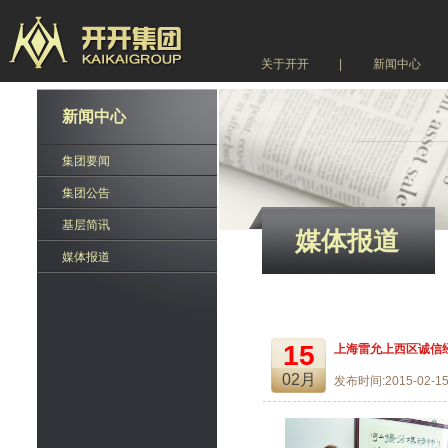
关于开开
|
新闻中心
新闻中心
集团要闻
集团公告
基层简讯
媒体报道
媒体报道
媒体报道
15
上海雷允上西区诚信经
02月
发布时间:2015-02-1